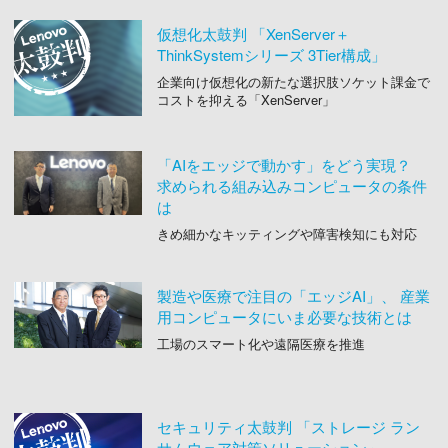
仮想化太鼓判 「XenServer＋
ThinkSystemシリーズ 3Tier構成」
企業向け仮想化の新たな選択肢ソケット課金で
コストを抑える「XenServer」
「AIをエッジで動かす」をどう実現？
求められる組み込みコンピュータの条件
は
きめ細かなキッティングや障害検知にも対応
製造や医療で注目の「エッジAI」、 産業
用コンピュータにいま必要な技術とは
工場のスマート化や遠隔医療を推進
セキュリティ太鼓判 「ストレージ ラン
サムウェア対策ソリューション」