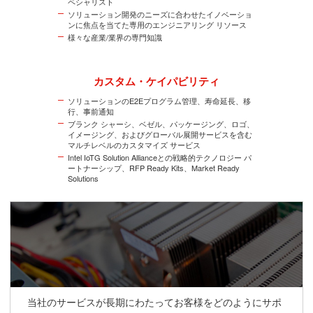
ペシャリスト
ソリューション開発のニーズに合わせたイノベーショ
ンに焦点を当てた専用のエンジニアリング リソース
様々な産業/業界の専門知識
カスタム・ケイパビリティ
ソリューションのE2Eプログラム管理、寿命延長、移
行、事前通知
ブランク シャーシ、ベゼル、パッケージング、ロゴ、
イメージング、およびグローバル展開サービスを含む
マルチレベルのカスタマイズ サービス
Intel IoTG Solution Allianceとの戦略的テクノロジー パ
ートナーシップ、RFP Ready Kits、Market Ready
Solutions
当社のサービスが長期にわたってお客様をどのようにサポ