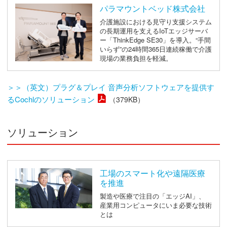
パラマウントベッド株式会社
介護施設における見守り支援システム
の長期運用を支えるIoTエッジサーバ
ー「ThinkEdge SE30」を導入。“手間
いらず”の24時間365日連続稼働で介護
現場の業務負担を軽減。
＞＞（英文）プラグ＆プレイ 音声分析ソフトウェアを提供す
るCochlのソリューション
（379KB）
ソリューション
工場のスマート化や遠隔医療
を推進
製造や医療で注目の「エッジAI」、
産業用コンピュータにいま必要な技術
とは