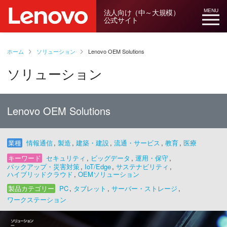
法人向け（中～大規模）
MENU
公式サイト
ホーム
ソリューション
Lenovo OEM Solutions
ソリューション
Lenovo OEM Solutions
業種
情報通信
,
製造
,
建築・建設
,
流通・サービス
,
教育
,
医療
キーワード
セキュリティ
,
ビッグデータ
,
運用・保守
,
バックアップ・災害対策
,
IoT/Edge
,
サステナビリティ
,
ハイブリッドクラウド
,
OEMソリューション
製品カテゴリー
PC
,
タブレット
,
サーバー・ストレージ
,
ワークステーション