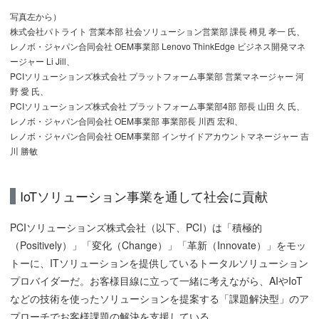
写真左から）
株式会社パトライト 営業本部 社会ソリューション営業部 課長 樽見 孝一 氏、
レノボ・ジャパン合同会社 OEM事業部 Lenovo ThinkEdge ビジネス開発マネ
ージャー Li Jill、
PCIソリューションズ株式会社 プラットフォーム事業部 営業マネージャー 河
野 愛 氏、
PCIソリューションズ株式会社 プラットフォーム事業部4部 部長 山田 久 氏、
レノボ・ジャパン合同会社 OEM事業部 事業部長 川西 宏和、
レノボ・ジャパン合同会社 OEM事業部 インサイドアカウントマネージャー 吉
川 勝敏
IoTソリューション事業を通して社会に貢献
PCIソリューションズ株式会社（以下、PCI）は「積極的
（Positively）」「変化（Change）」「革新（Innovate）」をモッ
トーに、ITソリューションを提供しているトータルソリューション
プロバイダーだ。お客様目線に立って一緒に考えながら、AIやIoT
などの技術を使ったソリューションを提案する「課題解決型」のア
プローチでお客様課題の解決を支援している。