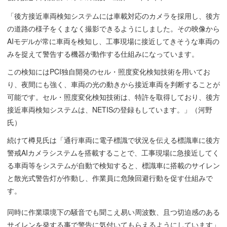
「後方接近車両検知システムには車載対応のカメラを採用し、後方
の道路の様子をくまなく撮影できるようにしました。その映像から
AIモデルが常に車両を検知し、工事現場に接近してきそうな車両の
みを捉えて警告する機器が動作する仕組みになっています。
この検知にはPCI独自開発のセル・照度変化検知技術を用いてお
り、夜間にも強く、車両の光の動きから接近車両を判断することが
可能です。セル・照度変化検知技術は、特許を取得しており、後方
接近車両検知システムは、NETISの登録もしています。」（河野
氏）
続けて樽見氏は「通行車両に電子標識で状況を伝える標識車に後方
警戒AIカメラシステムを搭載することで、工事現場に急接近してく
る車両等をシステムが自動で検知すると、標識車に搭載のサイレン
と散光式警告灯が作動し、作業員に危険回避行動を促す仕組みで
す。
同時に作業環境下の騒音でも聞こえ易い周波数、且つ切迫感のある
サイレンを発する事で警告に気付いてもらえるようにしています」