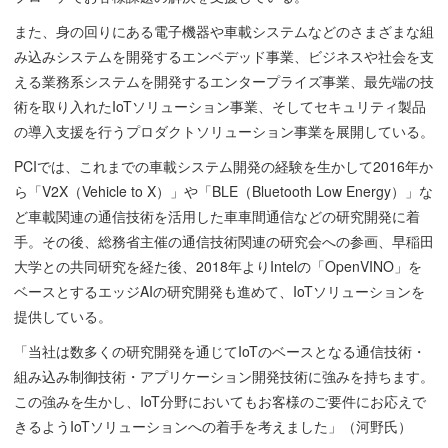
また、身の回りにある電子機器や車載システムなどのさまざまな組
み込みシステムを開発するエンベデッド事業、ビジネスや社会を支
える業務系システムを開発するエンタープライズ事業、最先端の技
術を取り入れたIoTソリューション事業、そしてセキュリティ製品
の導入支援を行うプロダクトソリューション事業を展開している。
PCIでは、これまでの車載システム開発の経験を生かして2016年か
ら「V2X（Vehicle to X）」や「BLE（Bluetooth Low Energy）」な
ど車載関連の通信技術を活用した車車間通信などの研究開発に着
手。その後、総務省主催の通信技術関連の研究会への参画、早稲田
大学との共同研究を経た後、2018年よりIntelの「OpenVINO」を
ベースとするエッジAIの研究開発も進めて、IoTソリューションを
提供している。
「当社は数多くの研究開発を通じてIoTのベースとなる通信技術・
組み込み制御技術・アプリケーション開発技術に強みを持ちます。
この強みを生かし、IoT分野においてもお客様のご要件にお応えで
きるようIoTソリューションへの着手を考えました」（河野氏）