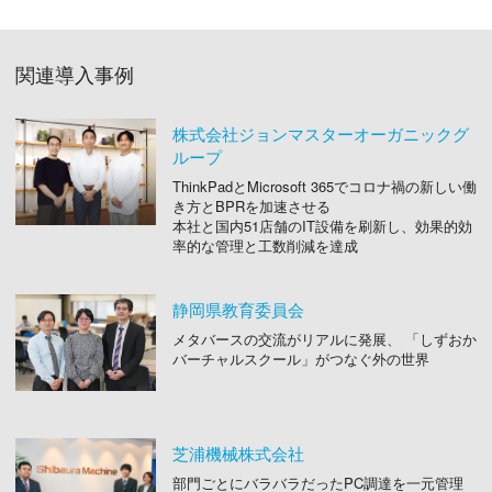
関連導入事例
株式会社ジョンマスターオーガニックグ
ループ
ThinkPadとMicrosoft 365でコロナ禍の新しい働
き方とBPRを加速させる
本社と国内51店舗のIT設備を刷新し、効果的効
率的な管理と工数削減を達成
静岡県教育委員会
メタバースの交流がリアルに発展、 「しずおか
バーチャルスクール」がつなぐ外の世界
芝浦機械株式会社
部門ごとにバラバラだったPC調達を一元管理