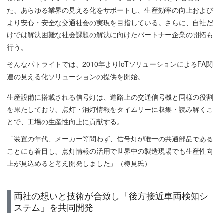
た、あらゆる業界の見える化をサポートし、生産効率の向上および
より安心・安全な交通社会の実現を目指している。さらに、自社だ
けでは解決困難な社会課題の解決に向けたパートナー企業の開拓も
行う。
そんなパトライトでは、2010年よりIoTソリューションによるFA関
連の見える化ソリューションの提供を開始。
生産設備に搭載される信号灯は、道路上の交通信号機と同様の役割
を果たしており、点灯・消灯情報をタイムリーに収集・読み解くこ
とで、工場の生産性向上に貢献する。
「装置の年代、メーカー等問わず、信号灯が唯一の共通部品である
ことにも着目し、点灯情報の活用で世界中の製造現場でも生産性向
上が見込めると考え開発しました」（樽見氏）
両社の想いと技術が合致し「後方接近車両検知シ
ステム」を共同開発