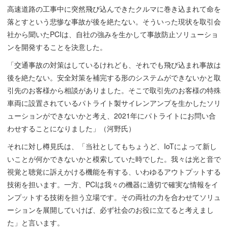
高速道路の工事中に突然飛び込んできたクルマに巻き込まれて命を
落とすという悲惨な事故が後を絶たない。そういった現状を取引会
社から聞いたPCIは、自社の強みを生かして事故防止ソリューショ
ンを開発することを決意した。
「交通事故の対策はしているけれども、それでも飛び込まれ事故は
後を絶たない。安全対策を補完する形のシステムができないかと取
引先のお客様から相談がありました。そこで取引先のお客様の特殊
車両に設置されているパトライト製サイレンアンプを生かしたソリ
ューションができないかと考え、2021年にパトライトにお問い合
わせすることになりました」（河野氏）
それに対し樽見氏は、「当社としてもちょうど、IoTによって新し
いことが何かできないかと模索していた時でした。我々は光と音で
視覚と聴覚に訴えかける機能を有する、いわゆるアウトプットする
技術を担います。一方、PCIは我々の機器に適切で確実な情報をイ
ンプットする技術を担う立場です。その両社の力を合わせてソリュ
ーションを展開していけば、必ず社会のお役に立てると考えまし
た」と言います。