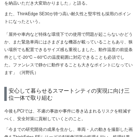
を納品いただき大変助かりました」と語る。
また、ThinkEdge SE30が持つ高い耐久性と堅牢性も採用のポイン
トになったという。
「屋外や車内など特殊な環境下での使用で問題が起こらないかどう
か、また緊急車両にはさまざまな機器が載っていることもあり、狭
い場所でも配置できるサイズ感も重視しました。動作温度の前提条
件として-20℃～60℃の温度範囲に対応できることも必須でし
た。ファンレスで静かに動作することも大きなポイントになってい
ます」（河野氏）
安心して暮らせるスマートシティの実現に向け三
位一体で取り組む
今後もPCIでは、不慮の事故や事件に巻き込まれるリスクを軽減す
べく、安全対策に貢献していくとのこと。
「今までの研究開発の成果を生かし、車両・人の動きを撮影した画
像をThinkEdge SEシリーズでAI画像認識の処理を行い、処理結果