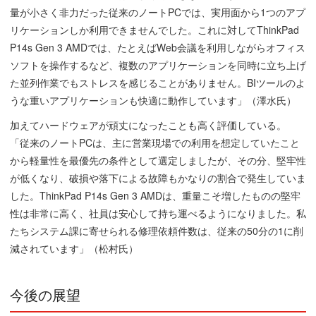
量が小さく非力だった従来のノートPCでは、実用面から1つのアプ
リケーションしか利用できませんでした。これに対してThinkPad
P14s Gen 3 AMDでは、たとえばWeb会議を利用しながらオフィス
ソフトを操作するなど、複数のアプリケーションを同時に立ち上げ
た並列作業でもストレスを感じることがありません。BIツールのよ
うな重いアプリケーションも快適に動作しています」（澤水氏）
加えてハードウェアが頑丈になったことも高く評価している。
「従来のノートPCは、主に営業現場での利用を想定していたこと
から軽量性を最優先の条件として選定しましたが、その分、堅牢性
が低くなり、破損や落下による故障もかなりの割合で発生していま
した。ThinkPad P14s Gen 3 AMDは、重量こそ増したものの堅牢
性は非常に高く、社員は安心して持ち運べるようになりました。私
たちシステム課に寄せられる修理依頼件数は、従来の50分の1に削
減されています」（松村氏）
今後の展望