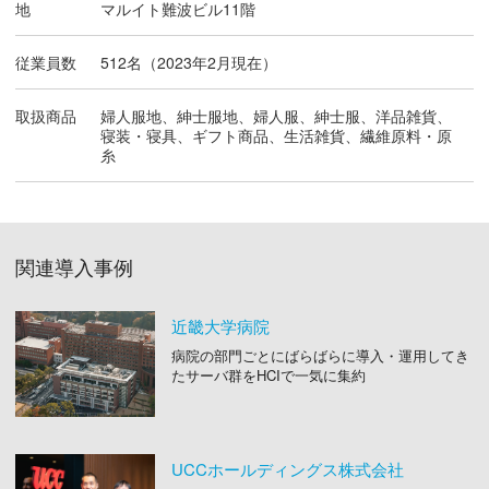
地
マルイト難波ビル11階
従業員数
512名（2023年2月現在）
取扱商品
婦人服地、紳士服地、婦人服、紳士服、洋品雑貨、
寝装・寝具、ギフト商品、生活雑貨、繊維原料・原
糸
関連導入事例
近畿大学病院
病院の部門ごとにばらばらに導入・運用してき
たサーバ群をHCIで一気に集約
UCCホールディングス株式会社