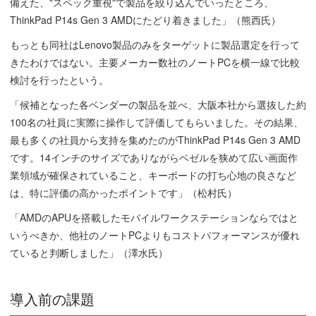
備えた、"スペック重視"で製品を絞り込んでいったところ、
ThinkPad P14s Gen 3 AMDにたどり着きました」（熊西氏）
もっとも同社はLenovo製品のみをターゲットに製品選定を行って
きたわけではない。主要メーカー数社のノートPCを横一線で比較
検討を行ったという。
「候補となった各ベンダーの製品を並べ、大阪本社から選抜した約
100名の社員に実際に操作して評価してもらいました。その結果、
最も多くの社員から支持を集めたのがThinkPad P14s Gen 3 AMD
です。14インチのサイズでありながらベゼルを狭めて広い画面作
業領域が確保されていること、キーボードの打ち心地の良さなど
は、特に評価の高かったポイントです」（松村氏）
「AMDのAPUを搭載したモバイルワークステーションならではと
いうべきか、他社のノートPCよりもコストパフォーマンスが優れ
ていると判断しました」（澤水氏）
導入前の課題