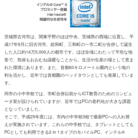
茨城県古河市は、関東平野のほぼ中央、茨城県の西端に位置し、平
成17年9月に旧古河市、総和町、三和町の一市二町が合併して誕生
した人口約14万5,000人の都市です。ほぼ全域にわたって平坦な地
形で、気候もおおむね温暖なことから、生活や生産の場として恵ま
れた環境にあります。また、首都60キロメートル圏内という地の
利を活かし、近年では首都圏のベッドタウンとしても発展していま
す。
同市の小中学校では、市町合併以前からICT教育のためのコンピュ
ータ室が設けられていますが、近年ではPCの老朽化が大きな課題
となっていました。
そこで、平成25年度には、市内の中学校3校で最新PCへの入れ替
えが実施されています。これらの中学校では、タブレットとしても
PCとしても利用できる2 in 1タイプのモバイルPC、インテル®